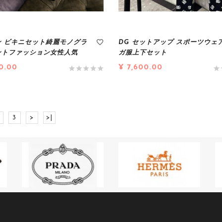
ン ビキニセット綺麗モノグラ
DG セットアップ スポーツウェア
ントファッション女性人気
ガ服上下セット
0.00
¥ 7,600.00
3
>
>|