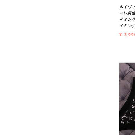
ルイヴィ
ャレ男
イミン
イミン
¥ 3,99